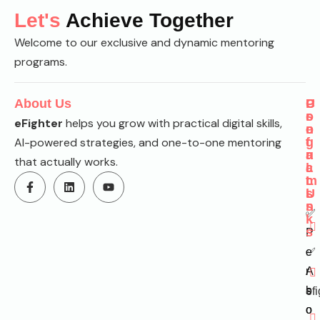
Let's
Achieve Together
Welcome to our exclusive and dynamic mentoring
programs.
About Us
P
U
C
r
s
o
eFighter
helps you grow with practical digital skills,
o
e
n
AI-powered strategies, and one-to-one mentoring
g
f
t
r
u
a
that actually works.
a
l
c
m
L
t
s
i
U
n
s
✅
k
s
P
e
✅
r
A
s
b
ef
o
o