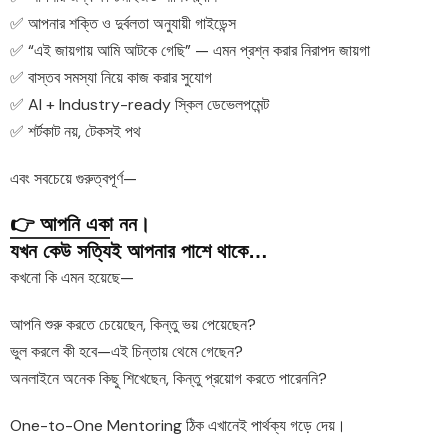
✅ আপনার শক্তি ও দুর্বলতা অনুযায়ী গাইডেন্স
✅ “এই জায়গায় আমি আটকে গেছি” — এমন প্রশ্ন করার নিরাপদ জায়গা
✅ বাস্তব সমস্যা নিয়ে কাজ করার সুযোগ
✅ AI + Industry-ready স্কিল ডেভেলপমেন্ট
✅ শর্টকাট নয়, টেকসই পথ
এবং সবচেয়ে গুরুত্বপূর্ণ—
👉 আপনি একা নন।
যখন কেউ সত্যিই আপনার পাশে থাকে…
কখনো কি এমন হয়েছে—
আপনি শুরু করতে চেয়েছেন, কিন্তু ভয় পেয়েছেন?
ভুল করলে কী হবে—এই চিন্তায় থেমে গেছেন?
অনলাইনে অনেক কিছু শিখেছেন, কিন্তু প্রয়োগ করতে পারেননি?
One-to-One Mentoring ঠিক এখানেই পার্থক্য গড়ে দেয়।