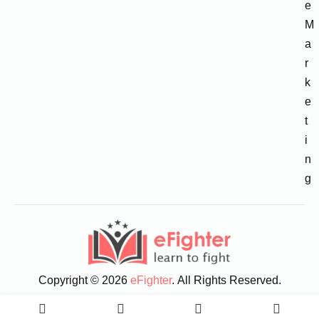
e
M
a
r
k
e
t
i
n
g
Copyright © 2026
eFighter
. All Rights Reserved.